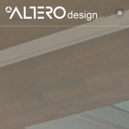
Přeskočit
na
obsah