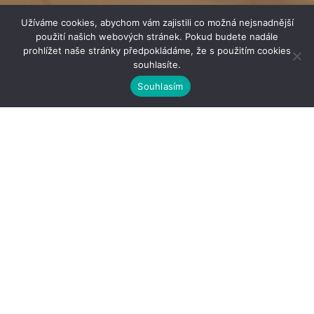
Užíváme cookies, abychom vám zajistili co možná nejsnadnější
použití našich webových stránek. Pokud budete nadále
prohlížet naše stránky předpokládáme, že s použitím cookies
souhlasíte.
Souhlasím
Komplexní služby v
oblasti tvorby
interiérů
Poskytujeme klientům
komplexní služby v oblasti návrhu
a realizace interiéru
bytů, rodinných domů a veřejných