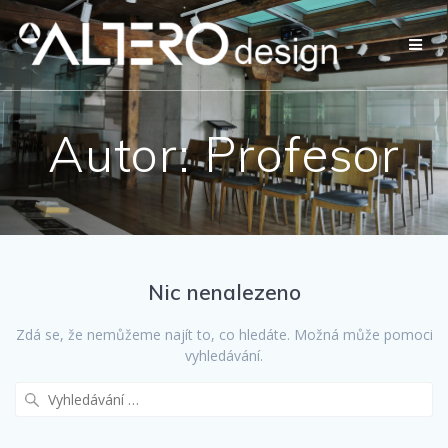
Přeskočit
na
obsah
Autor:
Profesor
Nic nenalezeno
Zdá se, že nemůžeme najít to, co hledáte. Možná může pomoci
vyhledávání.
Vyhledat: