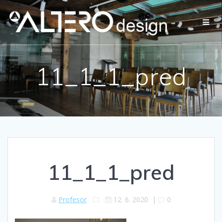
Přeskočit
na
obsah
11_1_1_pred
11_1_1_pred
Profesor
12. 6. 2020
|
0