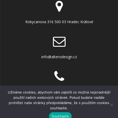
Rokycanova 316 500 03 Hradec Králové
info@alterodesign.cz
+420 606 451 822
Užíváme cookies, abychom vám zajistili co možná nejsnadnější
použití našich webových stránek. Pokud budete nadále
prohlížet naše stránky předpokládáme, že s použitím cookies
souhlasíte.
© 2026 ALTERO design. Vytvořeno pomocí WordPressu a
šablony Mesmerize
Souhlasím