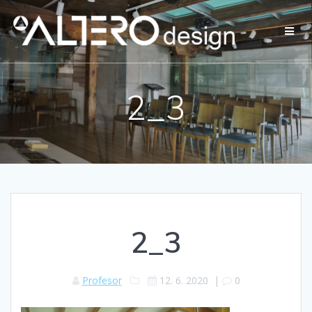
Přeskočit
na
obsah
2_3
2_3
Profesor
12. 6. 2020
|
0