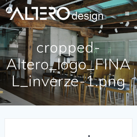
Přeskočit
na
obsah
cropped-
Altero_logo_FINA
L_inverze-1.png