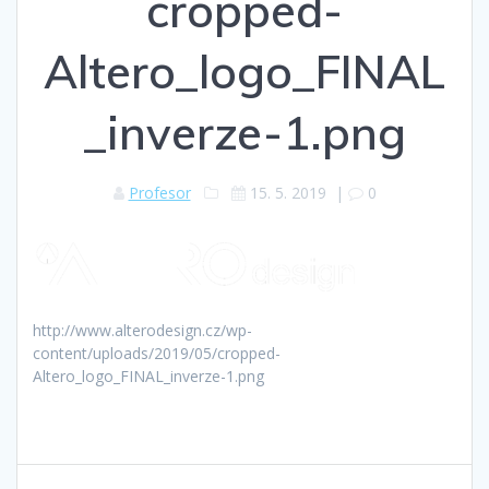
cropped-
Altero_logo_FINAL
_inverze-1.png
Profesor
15. 5. 2019
|
0
http://www.alterodesign.cz/wp-
content/uploads/2019/05/cropped-
Altero_logo_FINAL_inverze-1.png
Navigace