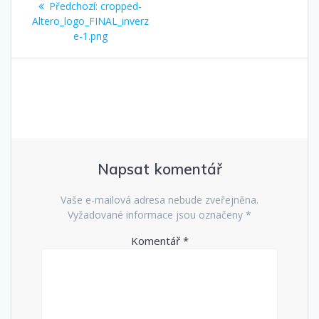
Předchozí
Předchozí:
cropped-
pro
příspěvek:
Altero_logo_FINAL_inverz
e-1.png
příspěvek
Napsat komentář
Vaše e-mailová adresa nebude zveřejněna.
Vyžadované informace jsou označeny
*
Komentář
*